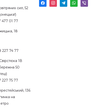
facebook
instagram
telegram
whatsapp
viber
вітряних сил, 52
Донецька!)
7 477 01 77
жицька, 18
8 227 74 77
 Свірстюка 1В
бережна 50
теці)
7 227 75 77
рестейський, 136
упинка на
Метро